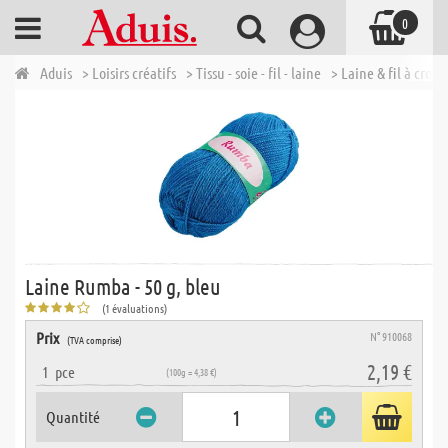
0
Aduis
> Loisirs créatifs
> Tissu - soie - fil - laine
> Laine & fil à croch
Laine Rumba - 50 g, bleu
(1 évaluations)
Prix
N° 910068
(TVA comprise)
2,19 €
1
pce
(100g = 4,38 €)
Quantité