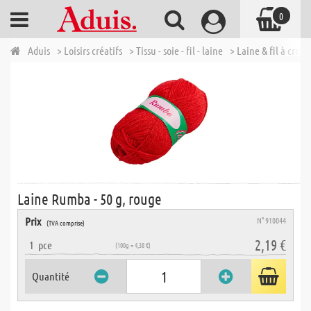
0
Aduis
> Loisirs créatifs
> Tissu - soie - fil - laine
> Laine & fil à croch
Laine Rumba - 50 g, rouge
Prix
N° 910044
(TVA comprise)
2,19 €
1
pce
(100g = 4,38 €)
Quantité