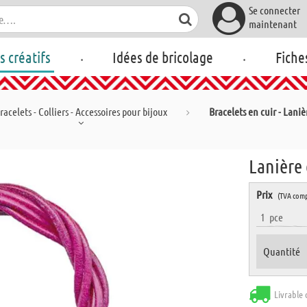
Se connecter
maintenant
.
.
rs créatifs
Idées de bricolage
Fiche
racelets - Colliers - Accessoires pour bijoux
Bracelets en cuir - Laniè
Lanière 
Prix
(TVA comp
1
pce
Quantité
Livrable 