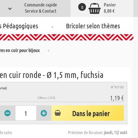
Commande rapide
Panier
0
Service & Contact
0,00 €
.
s Pédagogiques
Bricoler selon thèmes
res en cuir pour bijoux
en cuir ronde - Ø 1,5 mm, fuchsia
N° 921185
rise)
1,19 €
(100cm = 1,25 €)
Dans le panier
de suite
Prévision de livraison:
jeudi, 13/ août