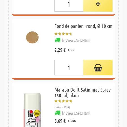
Fond de panier - rond, Ø 10 cm
fr.Views.Set.Html
2,29 €
1 pce
Marabu Do It Satin-mat-Spray -
150 ml, blanc
(100ml = 5,79 €)
fr.Views.Set.Html
8,69 €
1 Boite