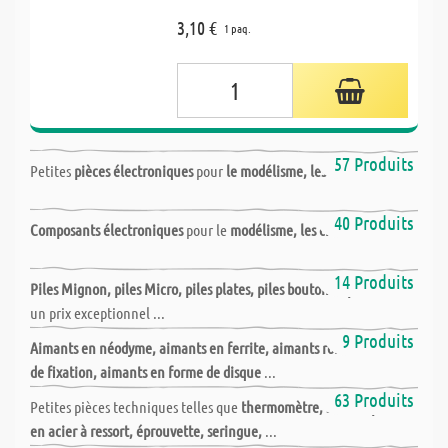
3,10 €
1 paq.
Accessoires électroniques
57 Produits
Petites
pièces électroniques
pour
le modélisme, les circuits
et
...
Accessoires électroniques
40 Produits
Composants électroniques
pour le
modélisme, les circuits
et
les
...
Piles
14 Produits
Piles Mignon, piles Micro, piles plates, piles bouton et piles bloc
à
un prix exceptionnel ...
Magnétisme
9 Produits
Aimants en néodyme, aimants en ferrite, aimants ronds, aimants
de fixation, aimants en forme de disque
...
Autres accessoires
63 Produits
Petites pièces techniques telles que
thermomètre, sablier, pince
en acier à ressort, éprouvette, seringue,
...
Vis, clous & chevilles