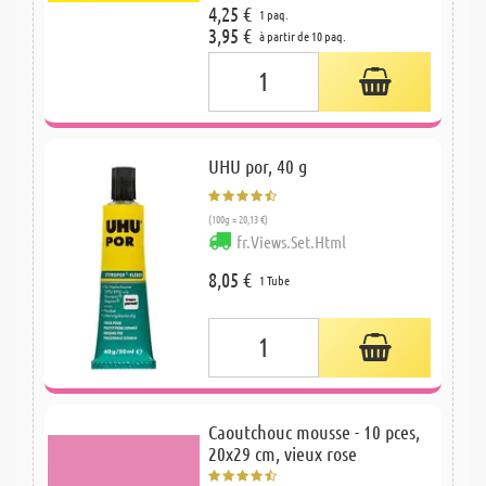
4,25 €
1 paq.
3,95 €
à partir de 10 paq.
UHU por, 40 g
(100g = 20,13 €)
fr.Views.Set.Html
8,05 €
1 Tube
Caoutchouc mousse - 10 pces,
20x29 cm, vieux rose