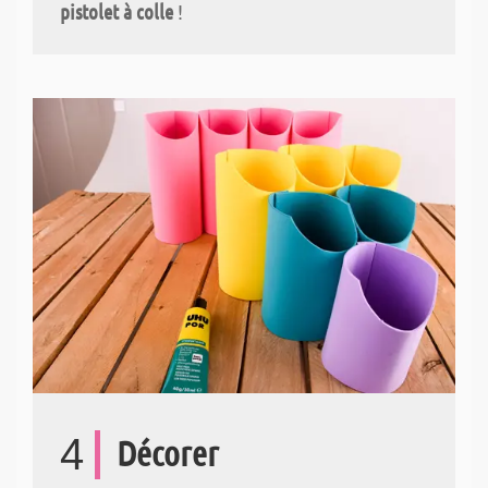
pistolet à colle
!
4
Décorer