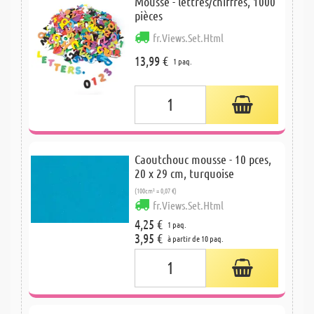
Mousse - lettres/chiffres, 1000
pièces
fr.Views.Set.Html
13,99 €
1 paq.
Caoutchouc mousse - 10 pces,
20 x 29 cm, turquoise
(100cm² = 0,07 €)
fr.Views.Set.Html
4,25 €
1 paq.
3,95 €
à partir de 10 paq.