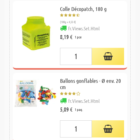
Colle Décopatch, 180 g
(100g = 4,55 €)
fr.Views.Set.Html
8,19 €
1 pce
Ballons gonflables - Ø env. 20
cm
fr.Views.Set.Html
5,09 €
1 paq.