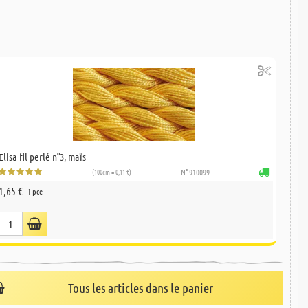
Elisa fil perlé n°3, maïs
(100cm = 0,11 €)
N° 910099
1,65 €
1 pce
Tous les articles dans le panier