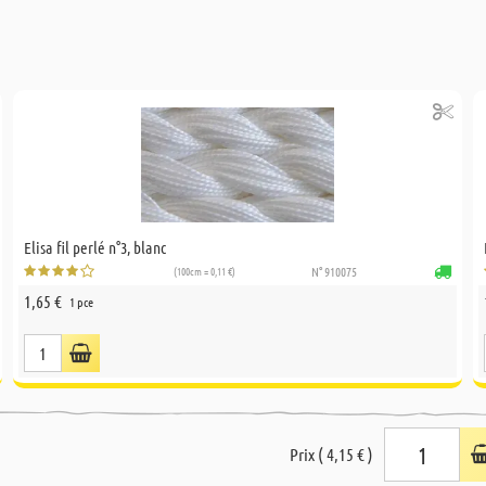
Elisa fil perlé n°3, blanc
(100cm = 0,11 €)
N° 910075
1,65 €
1 pce
Prix ( 4,15 € )