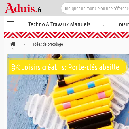
.
Techno & Travaux Manuels
Loisi
Idées de bricolage
Loisirs créatifs: Porte-clés abeille