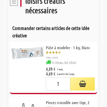
loisirs créatifs
nécessaires
Commander certains articles de cette idée
créative
Pâte à modeler - 1 kg, blanc
(100g = 0,49 €)
fr.Views.Set.Html
4,89 €
1 paq.
4,69 €
à partir de 5 paq.
Pinces crocodile avec tige, 2