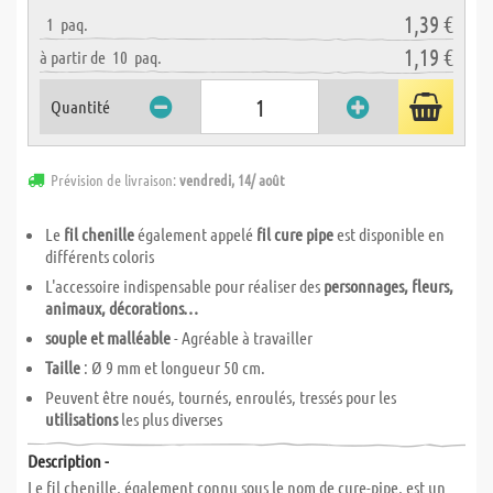
1,39 €
1
paq.
1,19 €
à partir de
10
paq.
Quantité
Prévision de livraison:
vendredi, 14/ août
Le
fil chenille
également appelé
fil cure pipe
est disponible en
différents coloris
L'accessoire indispensable pour réaliser des
personnages, fleurs,
animaux, décorations…
souple et malléable
- Agréable à travailler
Taille
: Ø 9 mm et longueur 50 cm.
Peuvent être noués, tournés, enroulés, tressés pour les
utilisations
les plus diverses
Description -
Le fil chenille, également connu sous le nom de cure-pipe, est un