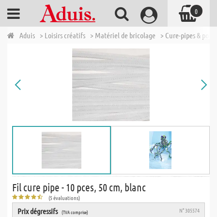
0
Aduis
> Loisirs créatifs
> Matériel de bricolage
> Cure-pipes & pom
Fil cure pipe - 10 pces, 50 cm, blanc
(5 évaluations)
Prix dégressifs
N° 305574
(TVA comprise)