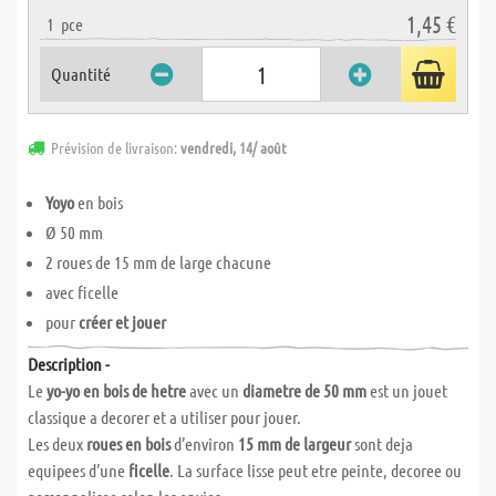
1,45 €
1
pce
Quantité
Prévision de livraison:
vendredi, 14/ août
Yoyo
en bois
Ø 50 mm
2 roues de 15 mm de large chacune
avec ficelle
pour
créer et jouer
Description -
Le
yo-yo en bois de hetre
avec un
diametre de 50 mm
est un jouet
classique a decorer et a utiliser pour jouer.
Les deux
roues en bois
d’environ
15 mm de largeur
sont deja
equipees d’une
ficelle
. La surface lisse peut etre peinte, decoree ou