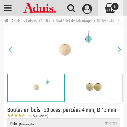
0
Aduis
> Loisirs créatifs
> Matériel de bricolage
> Différents articles
Boules en bois - 50 pces, percées 4 mm, Ø 15 mm
(56 évaluations)
Prix
N° 307208
(TVA comprise)