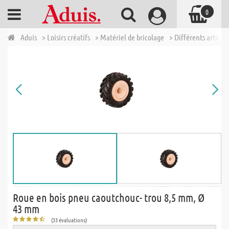
0
Aduis
> Loisirs créatifs
> Matériel de bricolage
> Différents articles
Roue en bois pneu caoutchouc- trou 8,5 mm, Ø
43 mm
(33 évaluations)