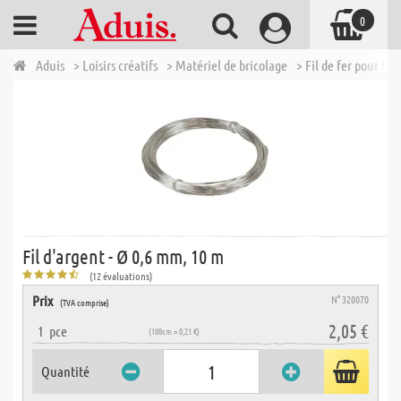
0
Aduis
> Loisirs créatifs
> Matériel de bricolage
> Fil de fer pour bri
Fil d'argent - Ø 0,6 mm, 10 m
(12 évaluations)
Prix
N° 320070
(TVA comprise)
2,05 €
1
pce
(100cm = 0,21 €)
Quantité