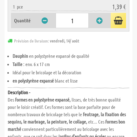
1,39 €
1
pce
Quantité
Prévision de livraison:
vendredi, 14/ août
Dauphin
en polystyrène expansé de qualité
Taille
: env. 6 x 17 cm
Idéal pour le bricolage et la décoration
en polystyrène expansé
blanc et lisse
Description -
Des
formes en polystyrène expansé,
lisses, de très bonne qualité
pour le loisir créatif. Ces formes sont la base parfaite pour de
nombreux travaux de bricolage tels que le
feutrage, la fixation des
sequins, le marbrage, la peinture, le collage,
etc... Ces
formes bon
marché
conviennent particulièrement au bricolage avec les
enfants, que ce soit dans les
jardins d'enfants ou écoles
ou encore