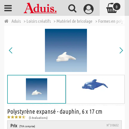
0
Aduis
> Loisirs créatifs
> Matériel de bricolage
> Formes en polysty
Polystyrène expansé - dauphin, 6 x 17 cm
(5 évaluations)
Prix
N° 310652
(TVA comprise)