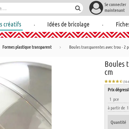
Se connecter
maintenant
.
.
rs créatifs
Idées de bricolage
Fiche
Formes plastique transparent
Boules transparentes avec trou - 2 
Boules t
cm
(10 
Prix dégressi
1
pce
à partir de
1
Quantité