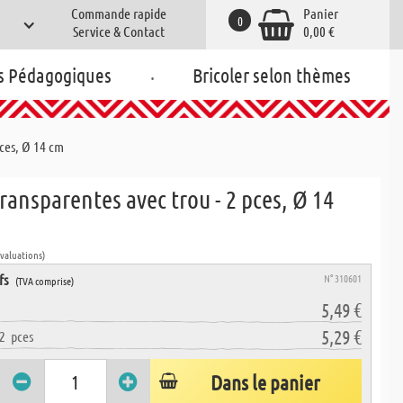
Commande rapide
Panier
0
Service & Contact
0,00 €
.
s Pédagogiques
Bricoler selon thèmes
pces, Ø 14 cm
ransparentes avec trou - 2 pces, Ø 14
évaluations)
fs
N° 310601
(TVA comprise)
5,49 €
5,29 €
2
pces
Dans le panier