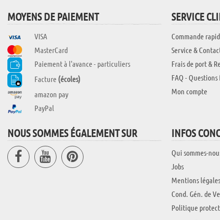
MOYENS DE PAIEMENT
SERVICE CL
VISA
Commande rapid
MasterCard
Service & Contac
Paiement à l'avance - particuliers
Frais de port & R
FAQ - Questions 
Facture
(écoles)
Mon compte
amazon pay
PayPal
NOUS SOMMES ÉGALEMENT SUR
INFOS CON
Qui sommes-nou
Jobs
Mentions légale
Cond. Gén. de Ve
Politique protec