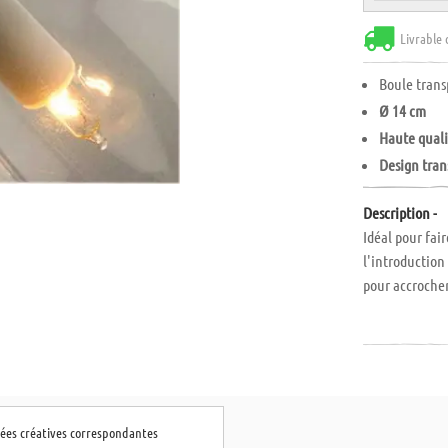
Livrable 
Boule trans
Ø 14 cm
Haute quali
Design tran
Description -
Idéal pour fai
l'introduction
pour accrocher
dées créatives correspondantes