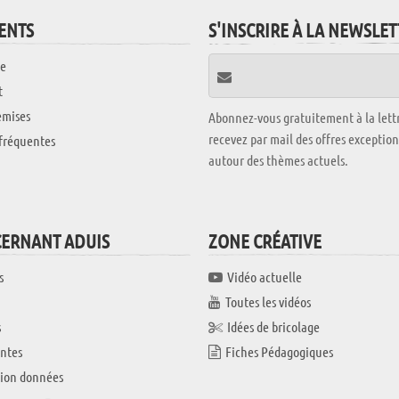
IENTS
S'INSCRIRE À LA NEWSLE
e
t
emises
Abonnez-vous gratuitement à la lettr
recevez par mail des offres exceptio
fréquentes
autour des thèmes actuels.
CERNANT ADUIS
ZONE CRÉATIVE
s
Vidéo actuelle
Toutes les vidéos
s
Idées de bricolage
ntes
Fiches Pédagogiques
tion données