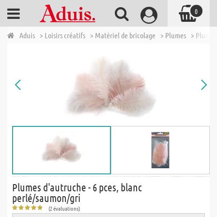
0
Aduis
> Loisirs créatifs
> Matériel de bricolage
> Plumes
> Plumes 
Plumes d'autruche - 6 pces, blanc
perlé/saumon/gri
(2 évaluations)