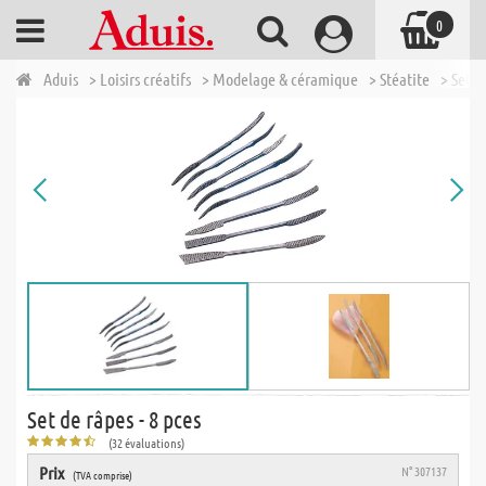
0
Aduis
> Loisirs créatifs
> Modelage & céramique
> Stéatite
> Set d
Set de râpes - 8 pces
(32 évaluations)
Prix
N° 307137
(TVA comprise)