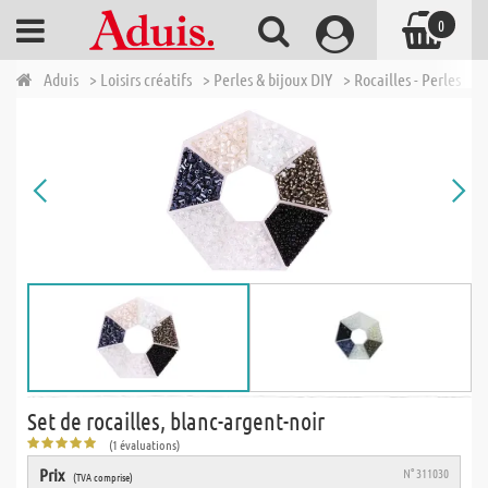
0
Aduis
> Loisirs créatifs
> Perles & bijoux DIY
> Rocailles - Perles
> 
Set de rocailles, blanc-argent-noir
(1 évaluations)
Prix
N° 311030
(TVA comprise)