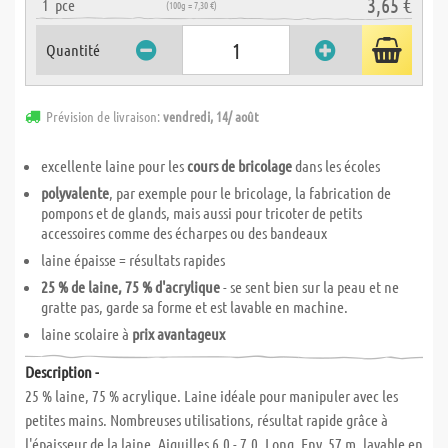
3,65 €
1
pce
(100g = 7,30 €)
Quantité
Prévision de livraison:
vendredi, 14/ août
excellente laine pour les
cours de bricolage
dans les écoles
polyvalente
, par exemple pour le bricolage, la fabrication de
pompons et de glands, mais aussi pour tricoter de petits
accessoires comme des écharpes ou des bandeaux
laine épaisse = résultats rapides
25 % de laine, 75 % d'acrylique
- se sent bien sur la peau et ne
gratte pas, garde sa forme et est lavable en machine.
laine scolaire à
prix avantageux
Description -
25 % laine, 75 % acrylique. Laine idéale pour manipuler avec les
petites mains. Nombreuses utilisations, résultat rapide grâce à
l'épaisseur de la laine. Aiguilles 6,0 - 7,0. Long. Env. 57 m, lavable en