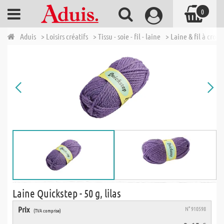
0
Aduis
> Loisirs créatifs
> Tissu - soie - fil - laine
> Laine & fil à croch
Laine Quickstep - 50 g, lilas
Prix
N° 910598
(TVA comprise)