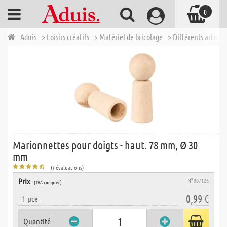
0
Aduis
> Loisirs créatifs
> Matériel de bricolage
> Différents articles
Marionnettes pour doigts - haut. 78 mm, Ø 30
mm
(7 évaluations)
Prix
N° 307126
(TVA comprise)
0,99 €
1
pce
Quantité