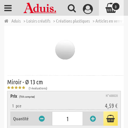
0
Aduis
> Loisirs créatifs
> Créations plastiques
> Articles en verres e
Miroir - Ø 13 cm
(1 évaluations)
Prix
N° 608020
(TVA comprise)
4,59 €
1
pce
Quantité