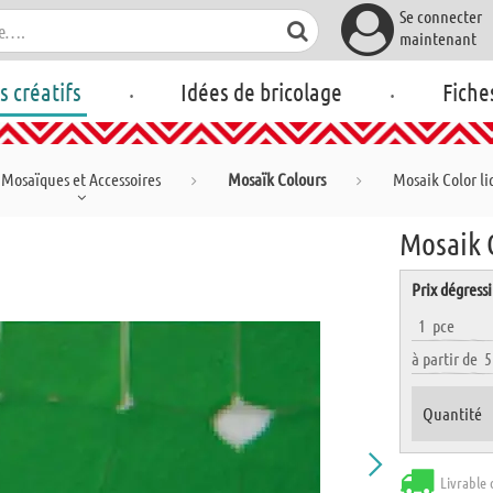
Se connecter
maintenant
.
.
rs créatifs
Idées de bricolage
Fiche
Mosaïques et Accessoires
Mosaïk Colours
Mosaik Color li
Mosaik C
Prix dégressi
1
pce
à partir de
Quantité
Livrable 