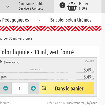
Commande rapide
Panier
0
Service & Contact
0,00 €
.
s Pédagogiques
Bricoler selon thèmes
quide - 30 ml, vert foncé
olor liquide - 30 ml, vert foncé
fs
N° 605642
(TVA comprise)
3,69 €
(100ml = 12,30 €)
3,49 €
5
pces
Dans le panier
de suite
Prévision de livraison:
vendredi, 14/ août