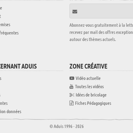
e
t
emises
Abonnez-vous gratuitement à la lettr
recevez par mail des offres exceptio
fréquentes
autour des thèmes actuels.
CERNANT ADUIS
ZONE CRÉATIVE
s
Vidéo actuelle
Toutes les vidéos
s
Idées de bricolage
ntes
Fiches Pédagogiques
tion données
© Aduis 1996 - 2026