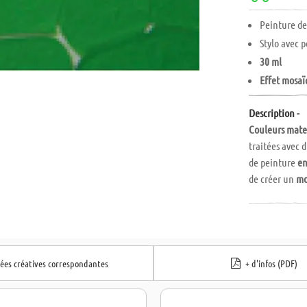
Peinture d
Stylo avec 
30 ml
Effet mosa
Description -
Couleurs mate
traitées avec 
de peinture
en
de créer un
mo
l'eau à l'état
heures.
Instructions :
souhaité sur u
goutte à goutt
dées créatives correspondantes
+ d'infos (PDF)
surfaces appro
plastique, etc.