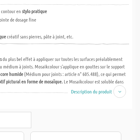
e contour en
stylo pratique
pointe de dosage fine
ïque
créatif sans pierres, pâte à joint, etc.
s
du plus bel effet à appliquer sur toutes les surfaces préalablement
du médium à joints. Mosaikcolour s'applique en gouttes sur le support
core humide
(Médium pour joints : article n° 605.488), ce qui permet
tif pictural en forme de mosaïque.
Le Mosaikcolour est soluble dans
 humide, il ne contient pas de substances nocives et sèche en
6 à 8
Description du produit
le
médium pour joints
est appliqué à l'aide d'une spatule sur l'objet
ne épaisseur d'environ
1 à 2 mm.
Ensuite, les couleurs sont appliquées
e sur la surface encore humide
, en respectant une faible distance. Les
priés sont peu absorbants et horizontaux (carton, verre, pierres,
).