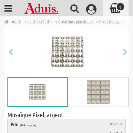
0
Aduis
> Loisirs créatifs
> Créations plastiques
> Pixel Hobby
> Mos
Mosaïque Pixel, argent
Prix
N° 607361
(TVA comprise)