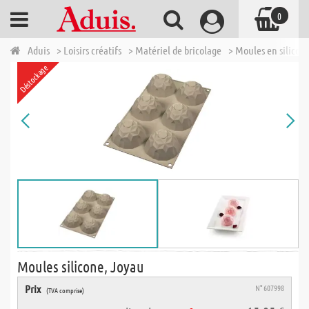
0
Aduis
> Loisirs créatifs
> Matériel de bricolage
> Moules en silicon
Déstockage
Moules silicone, Joyau
Prix
N° 607998
(TVA comprise)