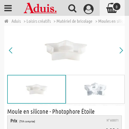
0
Aduis
> Loisirs créatifs
> Matériel de bricolage
> Moules en silicon
Moule en silicone - Photophore Étoile
Prix
N° 608071
(TVA comprise)