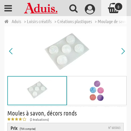
0
Aduis
> Loisirs créatifs
> Créations plastiques
> Moulage de savons
Moules à savon, décors ronds
(2 évaluations)
Prix
N° 605863
(TVA comprise)