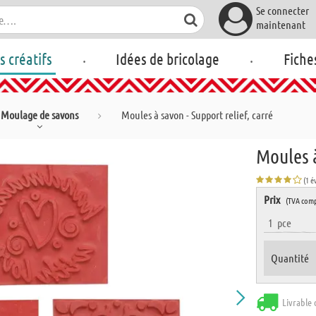
Se connecter
maintenant
.
.
rs créatifs
Idées de bricolage
Fiche
Moulage de savons
Moules à savon - Support relief, carré
Moules à
(1 é
Prix
(TVA comp
1
pce
Quantité
Livrable 