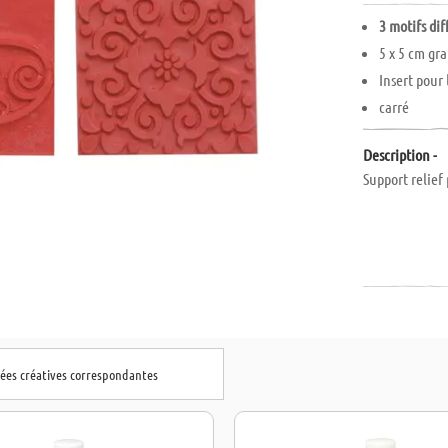
3 motifs dif
5 x 5 cm gr
Insert pour
carré
Description -
Support relief
dées créatives correspondantes