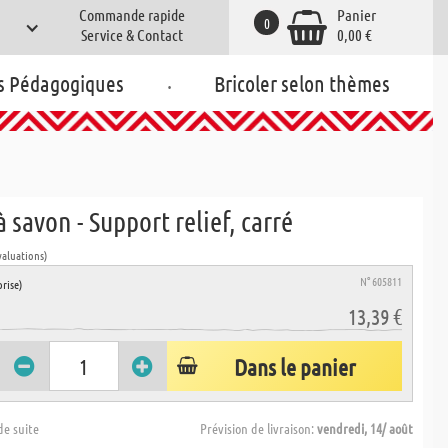
Commande rapide
Panier
0
Service & Contact
0,00 €
.
s Pédagogiques
Bricoler selon thèmes
 savon - Support relief, carré
valuations)
N° 605811
rise)
13,39 €
Dans le panier
de suite
Prévision de livraison:
vendredi, 14/ août