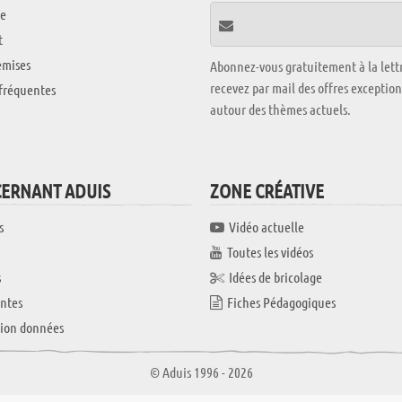
e
t
emises
Abonnez-vous gratuitement à la lettr
recevez par mail des offres exceptio
fréquentes
autour des thèmes actuels.
CERNANT ADUIS
ZONE CRÉATIVE
s
Vidéo actuelle
Toutes les vidéos
s
Idées de bricolage
ntes
Fiches Pédagogiques
tion données
© Aduis 1996 - 2026