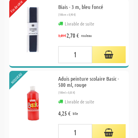
Fin de série
NOUVEAU
Biais - 3 m, bleu foncé
(100cm = 0,90 €)
Livrable de suite
2,70 €
3,89 €
rouleau
NOUVEAU
Aduis peinture scolaire Basic -
500 ml, rouge
(100ml = 0,85 €)
Livrable de suite
4,25 €
blle