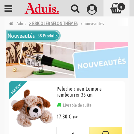
0
Aduis
> BRICOLER SELON THÈMES
> nouveautes
Nouveautés
38 Produits
NOUVEAU
Peluche chien Lumpi a
rembourrer 35 cm
Livrable de suite
17,30 €
pce