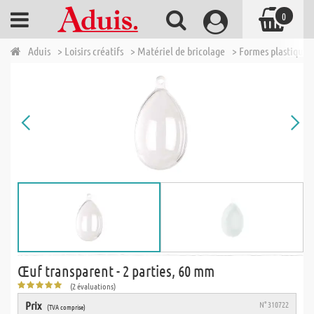
0
Aduis
> Loisirs créatifs
> Matériel de bricolage
> Formes plastique 
Œuf transparent - 2 parties, 60 mm
(2 évaluations)
Prix
N° 310722
(TVA comprise)