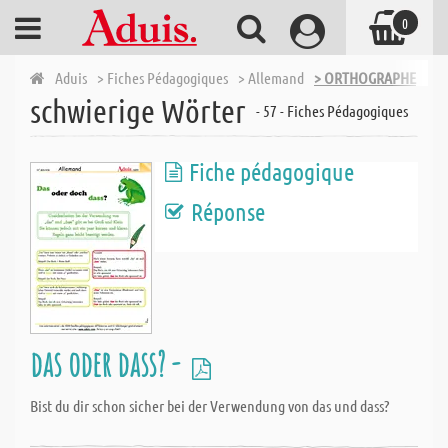
0
Aduis
> Fiches Pédagogiques
> Allemand
> ORTHOGRAPHE
> s
schwierige Wörter
- 57 - Fiches Pédagogiques
Fiche pédagogique
Réponse
das oder dass? -
Bist du dir schon sicher bei der Verwendung von das und dass?