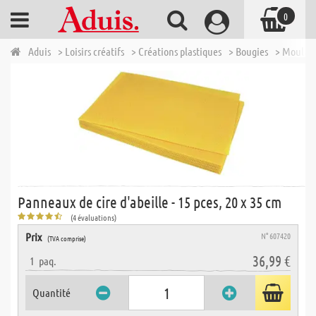
0
Aduis
> Loisirs créatifs
> Créations plastiques
> Bougies
> Moulage
Panneaux de cire d'abeille - 15 pces, 20 x 35 cm
(4 évaluations)
Prix
N° 607420
(TVA comprise)
36,99 €
1
paq.
Quantité