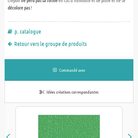
crêpon
ne perd pas sa forme
en cas d'humidité et de pluie et ne se
décolore pas
!
p. catalogue
Retour vers le groupe de produits
Commandé avec
Idées créatives correspondantes