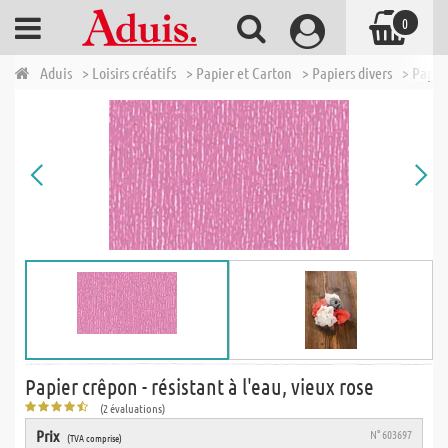
0
Aduis
> Loisirs créatifs
> Papier et Carton
> Papiers divers
> Papie
Papier crêpon - résistant à l'eau, vieux rose
(2 évaluations)
Prix
N° 603697
(TVA comprise)