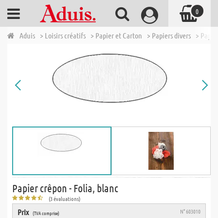
0
Aduis
> Loisirs créatifs
> Papier et Carton
> Papiers divers
> Papie
Papier crêpon - Folia, blanc
(3 évaluations)
Prix
N° 603010
(TVA comprise)