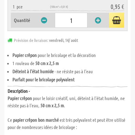
0,95 €
1
pce
(100cm² = 0,01 €)
Quantité
Prévision de livraison:
vendredi, 14/ août
Papier crêpon
pour le bricolage et la décoration
1 rouleau de
50 cm x 2,5 m
Déteint à l'état humide
- ne résiste pas à l'eau
Parfait pour le bricolage polyvalent
Description -
Papier crêpon
pour le loisir créatif, uni, déteint à l'état humide, ne
résiste pas à l'eau,
50 cm x 2,5 m
.
Ce
papier crêpon bon marché
est très polyvalent et peut être utilisé
pour de nombreuses idées de bricolage :