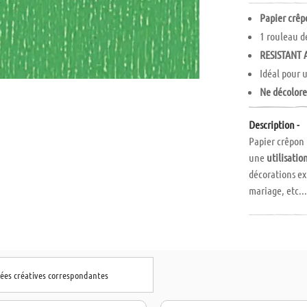
Papier crêp
1 rouleau 
RESISTANT 
Idéal pour 
Ne décolor
Description -
Papier crêpon p
une
utilisatio
décorations ext
mariage, etc..
ne se
décolore
dées créatives correspondantes