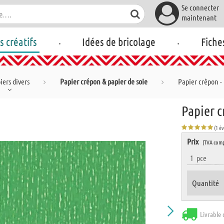
Se connecter
maintenant
.
.
rs créatifs
Idées de bricolage
Fiche
iers divers
Papier crépon & papier de soie
Papier crêpon - r
Papier c
(1 é
Prix
(TVA comp
1
pce
Quantité
Livrable 