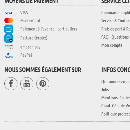
MOYENS DE PAIEMENT
SERVICE CL
VISA
Commande rapid
MasterCard
Service & Contac
Paiement à l'avance - particuliers
Frais de port & R
FAQ - Questions 
Facture
(écoles)
Mon compte
amazon pay
PayPal
NOUS SOMMES ÉGALEMENT SUR
INFOS CON
Qui sommes-nou
Jobs
Mentions légale
Cond. Gén. de Ve
Politique protec