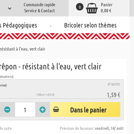
Commande rapide
Panier
0
Service & Contact
0,00 €
.
s Pédagogiques
Bricoler selon thèmes
ésistant à l'eau, vert clair
rêpon - résistant à l'eau, vert clair
valuations)
N° 603701
rise)
1,59 €
(100cm² = 0,01 €)
Dans le panier
de suite
Prévision de livraison:
vendredi, 14/ août