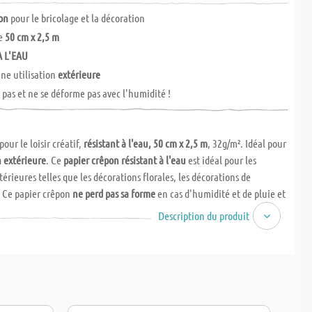
on
pour le bricolage et la décoration
de
50 cm x 2,5 m
A L'EAU
une utilisation
extérieure
e
pas et ne se déforme pas avec l'humidité !
our le loisir créatif,
résistant à l'eau, 50 cm x 2,5 m
, 32g/m². Idéal pour
n extérieure
. Ce
papier crêpon résistant à l'eau
est idéal pour les
érieures telles que les décorations florales, les décorations de
. Ce papier crêpon
ne perd pas sa forme
en cas d'humidité et de pluie et
 pas
!
Description du produit