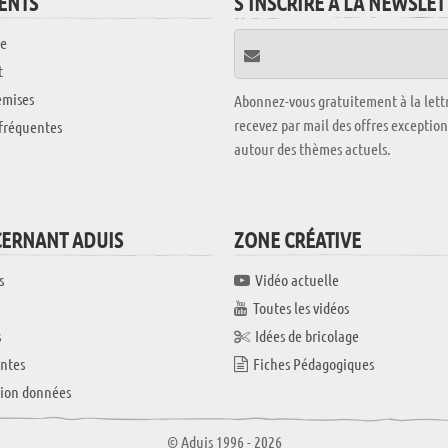
IENTS
S'INSCRIRE À LA NEWSLE
e
t
emises
Abonnez-vous gratuitement à la lettr
recevez par mail des offres exceptio
fréquentes
autour des thèmes actuels.
CERNANT ADUIS
ZONE CRÉATIVE
s
Vidéo actuelle
Toutes les vidéos
s
Idées de bricolage
ntes
Fiches Pédagogiques
tion données
© Aduis 1996 - 2026