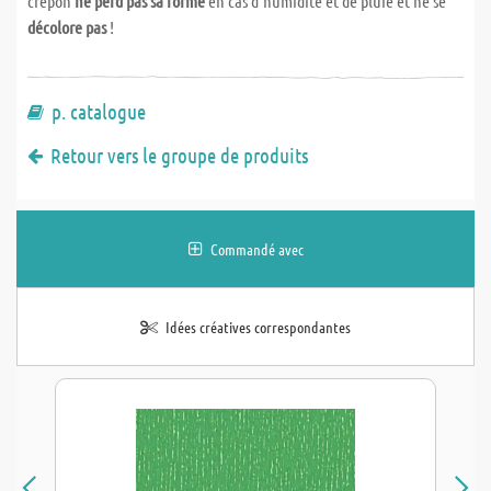
crêpon
ne perd pas sa forme
en cas d'humidité et de pluie et ne se
décolore pas
!
p. catalogue
Retour vers le groupe de produits
Commandé avec
Idées créatives correspondantes