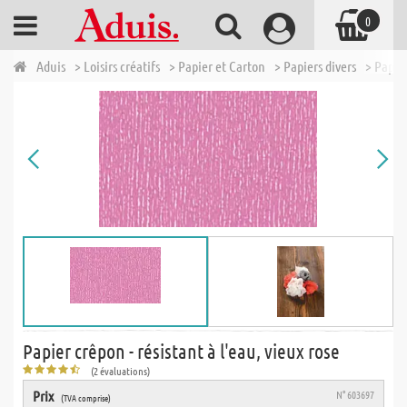
0
Aduis
> Loisirs créatifs
> Papier et Carton
> Papiers divers
> Papie
Papier crêpon - résistant à l'eau, vieux rose
(2 évaluations)
Prix
N° 603697
(TVA comprise)