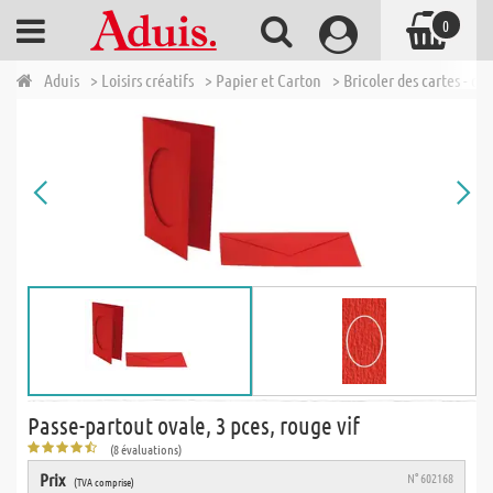
0
Aduis
> Loisirs créatifs
> Papier et Carton
> Bricoler des cartes - ca
Passe-partout ovale, 3 pces, rouge vif
(8 évaluations)
Prix
N° 602168
(TVA comprise)