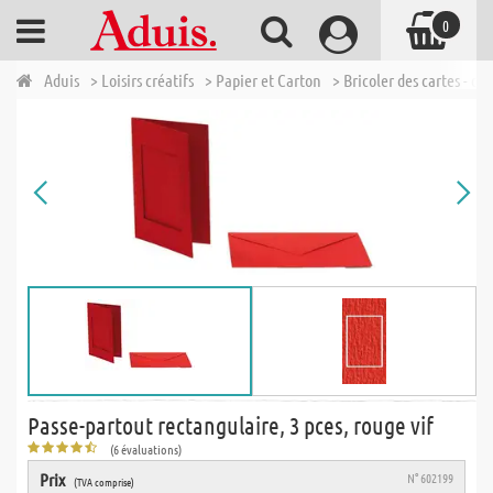
0
Aduis
> Loisirs créatifs
> Papier et Carton
> Bricoler des cartes - ca
Passe-partout rectangulaire, 3 pces, rouge vif
(6 évaluations)
Prix
N° 602199
(TVA comprise)