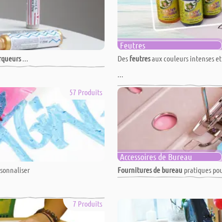
Feutres
queurs
...
Des
feutres
aux couleurs intenses et 
...
57 Produits
Accessoires de Bureau
rsonnaliser
Fournitures de bureau
pratiques pour
7 Produits