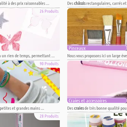
ité à des prix raisonnables ...
Des
châssis
rectangulaires, carrés et
26 Produits
Pinceaux
 en un rien de temps, permettant ...
Nous vous proposons ici un large éve
90 Produits
Craies et accessoires
 petites et grandes mains ...
Des
craies
de très bonne qualité pour
28 Produits