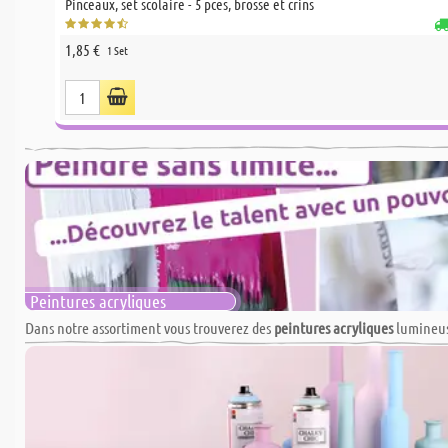
Pinceaux, set scolaire - 5 pces, brosse et crins
1,85 €
1 Set
Peintures acryliques
Dans notre assortiment vous trouverez des
peintures acryliques
lumineuse