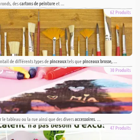
 ronds, des
cartons de peinture
et ...
62 Produits
ntail de différents types de
pinceaux
tels que
pinceaux brosse,
...
30 Produits
 le tableau ou la rue ainsi que des divers
accessoires
. ...
47 Produits