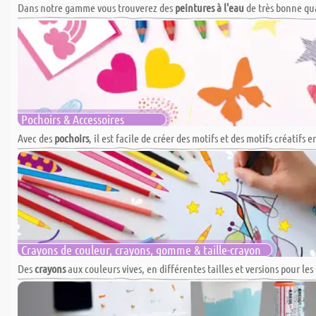
Dans notre gamme vous trouverez des
peintures à l'eau
de très bonne qual
Pochoirs & Accessoires
Avec des
pochoirs
, il est facile de créer des motifs et des motifs créatifs
Crayons de couleur, crayons, gomme & taille-crayon
Des
crayons
aux couleurs vives, en différentes tailles et versions pour les