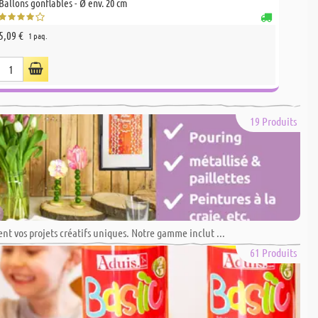
Ballons gonflables - Ø env. 20 cm
Dacta 
5,09 €
7,95 €
1 paq.
7,70 €
19 Produits
nt vos projets créatifs uniques. Notre gamme inclut ...
61 Produits