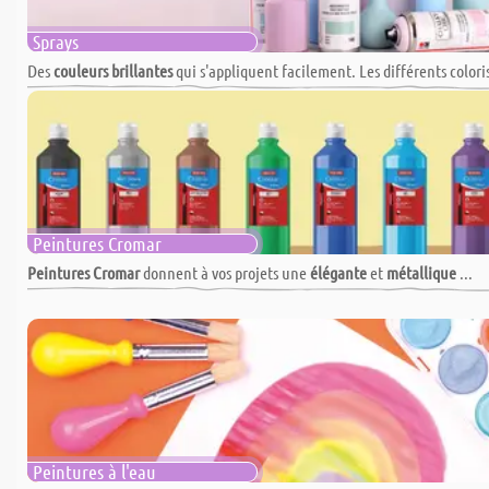
Sprays
Des
couleurs brillantes
qui s'appliquent facilement. Les différents colori
Peintures Cromar
Peintures Cromar
donnent à vos projets une
élégante
et
métallique
...
Peintures à l'eau