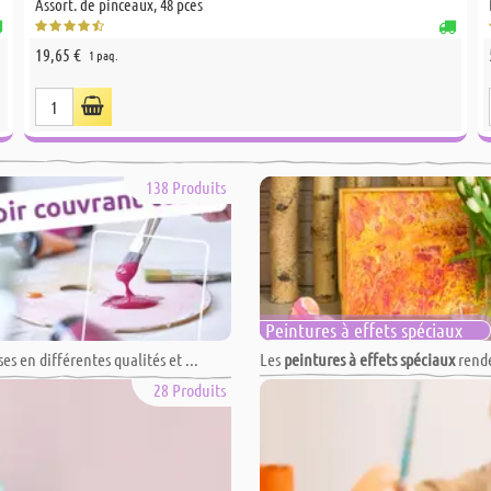
Assort. de pinceaux, 48 pces
19,65 €
1 paq.
138 Produits
Peintures à effets spéciaux
s en différentes qualités et ...
Les
peintures à effets spéciaux
rende
28 Produits