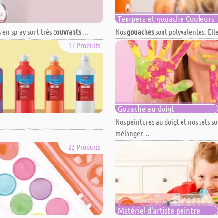
Tempera et gouache Couleurs
s en spray sont très
couvrants
...
Nos
gouaches
sont polyvalentes. Elles
11 Produits
Gouache au doigt
Nos peintures au doigt et nos sets so
mélanger ...
22 Produits
Matériel d'artiste peintre