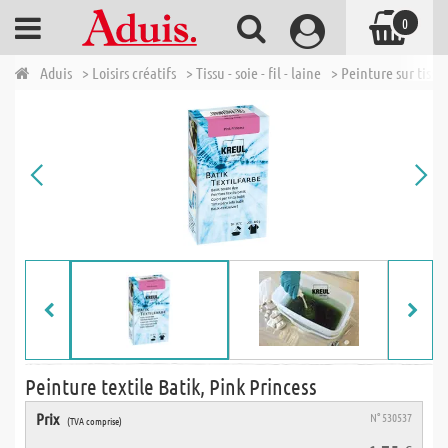
0
Aduis
> Loisirs créatifs
> Tissu - soie - fil - laine
> Peinture sur tissus
Peinture textile Batik, Pink Princess
Prix
N° 530537
(TVA comprise)