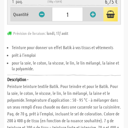
6,75 €
1
paq.
(100g = 9,64 €)
Quantité
Prévision de livraison:
lundi, 17/ août
Teinture pour donner un effet Batik à vos tissus et vêtements
prêt à l'emploi
pour la soie, le coton, la viscose, le lin, le lin mélangé, la laine et
la polyamide.
Description -
Peinture teinture textile Batik. Pour teindre et pour le Batik. Pour
la soie, le coton, le viscose, le lin, le lin mélangé, la laine et le
polyamide.Température d'application : 50 - 95 °C - à mélanger dans
un seau rempli d'eau chaude ou dans une casserole sur la cuisinière.
Paq. de 70 g, prêt à l'emploi, incluant le sel de coloration. Colore de
200 à 400 g de tissu (en fonction de la nuance souhaitée). 7 g de
teinture et 200 g de tissu = teinture forte et intensive. 70 g et 400 g