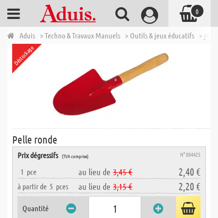
0
Aduis
> Techno & Travaux Manuels
> Outils & jeux éducatifs
> jouer
Déstockage
Pelle ronde
Prix dégressifs
N° 804425
(TVA comprise)
2,40 €
au lieu de
3,45 €
1
pce
2,20 €
au lieu de
3,15 €
à partir de
5
pces
Quantité