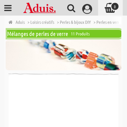
0
Aduis
> Loisirs créatifs
> Perles & bijoux DIY
> Perles en verre
>
Mélanges de perles de verre
11 Produits