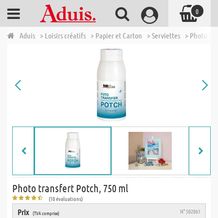
0
Aduis
> Loisirs créatifs
> Papier et Carton
> Serviettes
> Photo tra
Photo transfert Potch, 750 ml
(10 évaluations)
Prix
N° 502061
(TVA comprise)