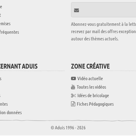
e
t
emises
Abonnez-vous gratuitement à la lettr
recevez par mail des offres exceptio
fréquentes
autour des thèmes actuels.
CERNANT ADUIS
ZONE CRÉATIVE
s
Vidéo actuelle
Toutes les vidéos
s
Idées de bricolage
ntes
Fiches Pédagogiques
tion données
© Aduis 1996 - 2026