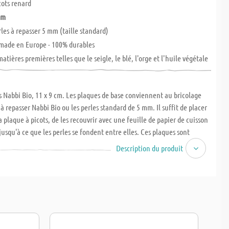
cots renard
cm
rles à repasser 5 mm (taille standard)
 made en Europe - 100% durables
matières premières telles que le seigle, le blé, l'orge et l'huile végétale
s Nabbi Bio, 11 x 9 cm. Les plaques de base conviennent au bricolage
 à repasser Nabbi Bio ou les perles standard de 5 mm. Il suffit de placer
la plaque à picots, de les recouvrir avec une feuille de papier de cuisson
jusqu'à ce que les perles se fondent entre elles. Ces plaques sont
 les enfants, car elles donnent déjà un peu une forme et les perles
Description du produit
 être placées, avec les couleurs de son choix, selon l'envie !