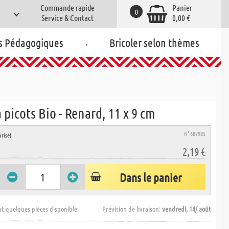
Commande rapide
Panier
0
Service & Contact
0,00 €
.
s Pédagogiques
Bricoler selon thèmes
 picots Bio - Renard, 11 x 9 cm
N° 607985
rise)
2,19 €
Dans le panier
t quelques pièces disponible
Prévision de livraison:
vendredi, 14/ août