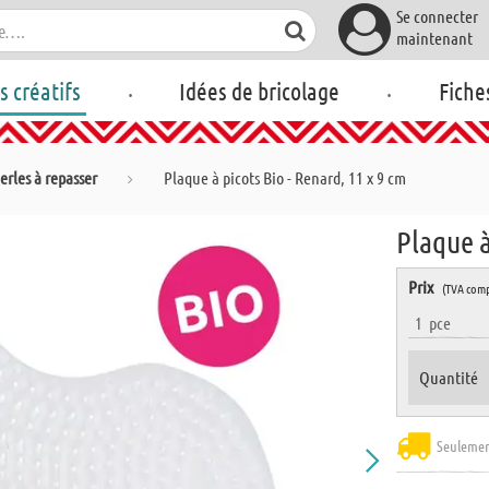
Se connecter
maintenant
.
.
rs créatifs
Idées de bricolage
Fiche
erles à repasser
Plaque à picots Bio - Renard, 11 x 9 cm
Plaque à
Prix
(TVA comp
1
pce
Quantité
Seulemen