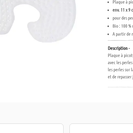
Plaque à pi
env. 11 x 9 
pour des pe
Bio : 100 %
A partir de 
Description -
Plaque à picot
avec les perles
les perles sur 
et de repasser 
parfaites pour
n'ont plus qu'à