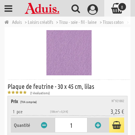
0
Aduis
> Loisirs créatifs
> Tissu - soie - fil - laine
> Tissus coton
> DI
Plaque de feutrine - 30 x 45 cm, lilas
(1 évaluations)
Prix
N° 921002
(TVA comprise)
3,25 €
1
pce
(100cm² = 0,24 €)
Quantité