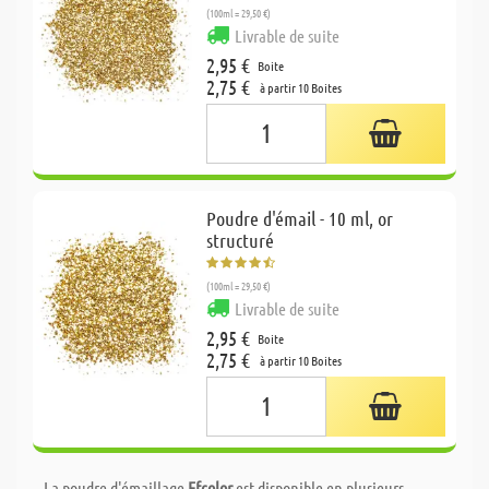
(100ml = 29,50 €)
Livrable de suite
2,95 €
Boite
2,75 €
à partir 10 Boites
Poudre d'émail - 10 ml, or
structuré
(100ml = 29,50 €)
Livrable de suite
2,95 €
Boite
2,75 €
à partir 10 Boites
La poudre d'émaillage
Efcolor
est disponible en plusieurs