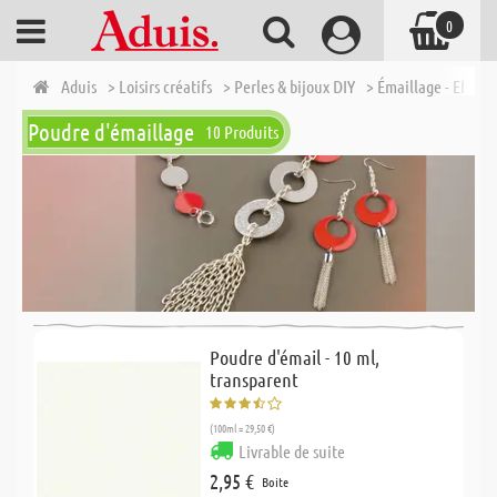
0
Aduis
> Loisirs créatifs
> Perles & bijoux DIY
> Émaillage - Efcolo
Poudre d'émaillage
10 Produits
Poudre d'émail - 10 ml,
transparent
(100ml = 29,50 €)
Livrable de suite
2,95 €
Boite