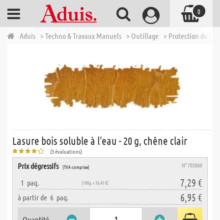
0
Aduis
> Techno & Travaux Manuels
> Outillage
> Protection du boi
Lasure bois soluble à l'eau - 20 g, chêne clair
(3 évaluations)
Prix dégressifs
N° 703860
(TVA comprise)
7,29 €
1
paq.
(100g = 36,45 €)
6,95 €
à partir de
6
paq.
Quantité