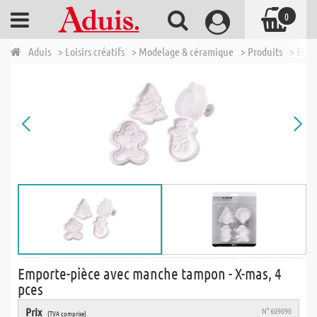
0
Aduis
> Loisirs créatifs
> Modelage & céramique
> Produits
> Empo
Emporte-pièce avec manche tampon - X-mas, 4
pces
Prix
N° 609090
(TVA comprise)