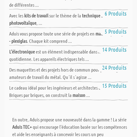
de différentes ...
Technique solaire
6 Produits
Avec les
kits de travail
sur le thème de la
technique solaire ou du
photovoltaïque
, ...
Projets en matière plastique
5 Produits
Aduis vous propose toute une série de projets en
matière plastique
- plexiglas
. Chaque kit comprend ...
Electronique
14 Produits
L'électronique
est un élément indispensable dans notre vie
quotidienne. Les appareils électriques tels ...
Mise en forme du métal | Travail des métaux
24 Produits
Des maquettes et des projets hors de commun pour petits et grands
amateurs de travail du métal. Qu´il s´agisse ...
Briques de contructions | Constructions miniatures
15 Produits
Le cadeau idéal pour les ingénieurs et architectes en herbe -
Briques par briques, on construit la
maison
...
En outre, Aduis propose une nouveauté dans la gamme ! La série
Aduis TEC+
qui encourage l'éducation basée sur les compétences
et aide les enseignants à concevoir les cours un peu