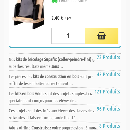
Livrable de suite
2,40 €
1 pce
SUPAFIX (coller-peindre-fini !)
23 Produits
Nos
kits de bricolage Supafix (coller-peindre-fini)
garantit de
superbes résultats même
sans
...
Maquettes en bois
45 Produits
Les pièces des
kits de construction en bois
sont pré-découpées et il
suffit de les emboîter correctement ...
de 7 à 12 ans
121 Produits
Les
kits en bois
Aduis sont des projets simples à construire,
spécialement conçus pour les élèves de ...
Projets de 10 à 15 ans
96 Produits
Ces projets sont destinés aux élèves des classes de
CM2 et
suivantes
et laissent une grande liberté ...
Projets/Maquettes d'avions- Planeur à lancer
8 Produits
Aduis Airline
Construisez votre propre avion
: 8
modèles d'avions