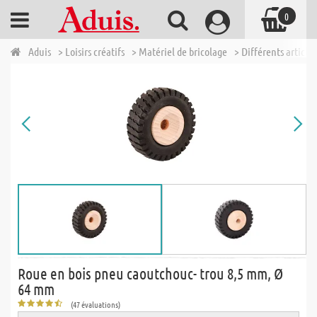
0
Aduis
> Loisirs créatifs
> Matériel de bricolage
> Différents articles
Roue en bois pneu caoutchouc- trou 8,5 mm, Ø
64 mm
(47 évaluations)